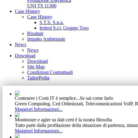
Prestazione Energetica
UNI TS 11300
Case History
Case History
S.T.S. S.p.a.
Irritrol S.r.l. Gruppo Toro
Risultati
Impatto Ambientale
News
News
Download
Download
Site Map
Condizioni Contrattuali
TailorPedia
Contenere i Costi IT è semplice...Se sai come farlo
Green Computing, Ced Ottimizzati, Telecomunicazioni VoIP, Ret
Maggiori Informazioni...
Monitorare e agire su dati certi è la nostra filosofia
Tutto parte dalla profilazione della situazione di partenza, misur
Maggiori Informazioni...