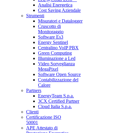
Analisi Energetica
Cost Saving Aziendale
Strumenti
Misuratori e Datalogger
Cruscotto di
Monitoraggio
Software Es3
Energy Sentinel
Centralino VoIP PBX
Green Computing
Illuminazione a Led
Video Sorveglianza
MegaPixel
Software Open Source
Contabilizzazione del
Calore
Partners
EnergyTeam S.p.a.
3CX Certified Partner
Cloud Italia S.p.a.
Clienti
Certificazione ISO
50001
APE Attestato di