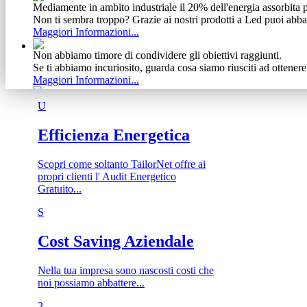
Mediamente in ambito industriale il 20% dell'energia assorbita p
Non ti sembra troppo? Grazie ai nostri prodotti a Led puoi abba
Maggiori Informazioni...
Non abbiamo timore di condividere gli obiettivi raggiunti.
Se ti abbiamo incuriosito, guarda cosa siamo riusciti ad ottener
Maggiori Informazioni...
Vediamo il cliente come un meccanismo complesso e delicato
U
Ecco perchè, dalla nostra esperienza, abbiamo tratto vantaggio s
Maggiori Informazioni...
Efficienza Energetica
Scopri come soltanto TailorNet offre ai
propri clienti l' Audit Energetico
Gratuito...
S
Cost Saving Aziendale
Nella tua impresa sono nascosti costi che
noi possiamo abbattere...
3​