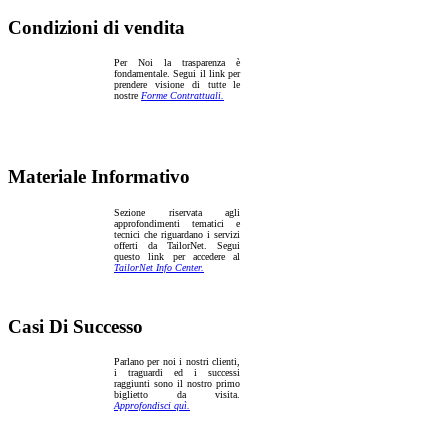
Condizioni di vendita
Per Noi la trasparenza è
fondamentale. Segui il link per
prendere visione di tutte le
nostre
Forme Contrattuali.
Materiale Informativo
Sezione riservata agli
approfondimenti tematici e
tecnici che riguardano i servizi
offerti da TailorNet. Segui
questo link per accedere al
TailorNet Info Center.
Casi Di Successo
Parlano per noi i nostri clienti,
i traguardi ed i successi
raggiunti sono il nostro primo
biglietto da visita.
Approfondisci quì.