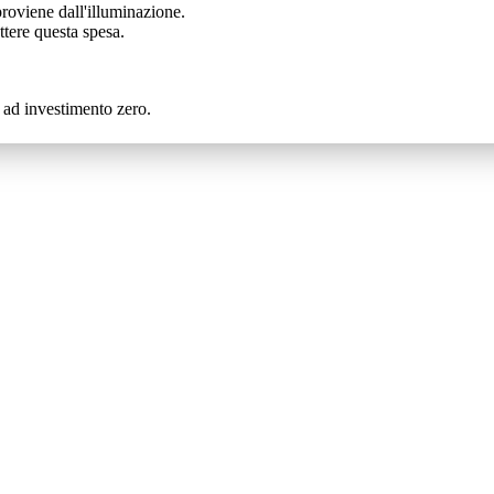
roviene dall'illuminazione.
ttere questa spesa.
e ad investimento zero.
pecializzandoci in una vasta gamma di prodotti e servizi. Scoprili ades