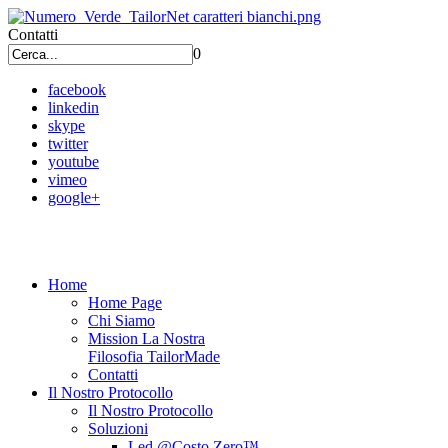
Contatti
0
facebook
linkedin
skype
twitter
youtube
vimeo
google+
Home
Home Page
Chi Siamo
Mission La Nostra
Filosofia TailorMade
Contatti
Il Nostro Protocollo
Il Nostro Protocollo
Soluzioni
Led @Costo Zero™