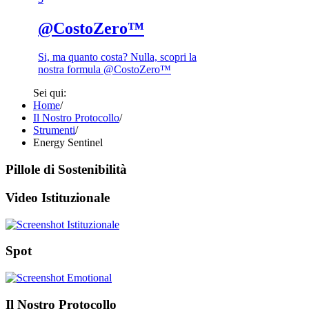
@CostoZero™
Si, ma quanto costa? Nulla, scopri la
nostra formula @CostoZero™
Sei qui:
Home
/
Il Nostro Protocollo
/
Strumenti
/
Energy Sentinel
Pillole di Sostenibilità
Video Istituzionale
Spot
Il Nostro Protocollo