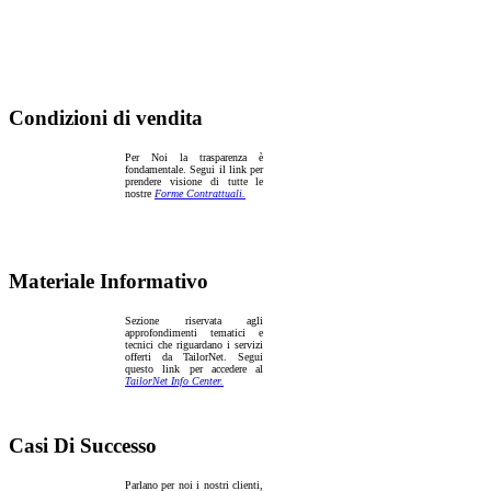
Condizioni di vendita
Per Noi la trasparenza è
fondamentale. Segui il link per
prendere visione di tutte le
nostre
Forme Contrattuali.
Materiale Informativo
Sezione riservata agli
approfondimenti tematici e
tecnici che riguardano i servizi
offerti da TailorNet. Segui
questo link per accedere al
TailorNet Info Center.
Casi Di Successo
Parlano per noi i nostri clienti,