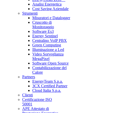
Analisi Energetica
Cost Saving Aziendale
Strumenti
Misuratori e Datalogger
Cruscotto di
Monitoraggio
Software Es3
Energy Sentinel
Centralino VoIP PBX
Green Computing
Illuminazione a Led
Video Sorveglianza
MegaPixel
Software Open Source
Contabilizzazione del
Calore
Partners
EnergyTeam S.p.a.
3CX Certified Partner
Cloud Italia S.p.a.
Clienti
Certificazione ISO
50001
APE Attestato di