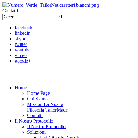
Contatti
0
facebook
linkedin
skype
twitter
youtube
vimeo
google+
Home
Home Page
Chi Siamo
Mission La Nostra
Filosofia TailorMade
Contatti
Il Nostro Protocollo
Il Nostro Protocollo
Soluzioni
Led @Costo Zero™