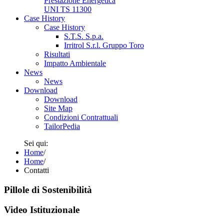
Prestazione Energetica
UNI TS 11300
Case History
Case History
S.T.S. S.p.a.
Irritrol S.r.l. Gruppo Toro
Risultati
Impatto Ambientale
News
News
Download
Download
Site Map
Condizioni Contrattuali
TailorPedia
Sei qui:
Home
/
Home
/
Contatti
Pillole di Sostenibilità
Video Istituzionale