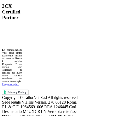
3CX
Certified
Partner
Le comunicazioni
VoiP sono ormai
tecnologie mature
ad esser utilizzate
in ambito
Corporate. E' per
questo che
TailorNet si
certifica nel 2009
come partener
autorizzato per
questa tecnologia.
Maggiori info...
Copyright © TailorNet S.r.l All rights reserved
Sede legale Via Iris Versari, 270 00128 Roma
P.I. & C.F. 10645691006 REA 1246445 Cod.
Destinatario M5UXCR1 N.Verde da rete fissa