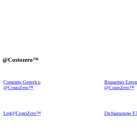
@Costozero™
Contratto Generico
Risparmio Energ
@CostoZero™
@CostoZero™
Led@CostoZero™
Dichiarazione E