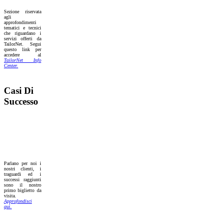
Sezione riservata
agli
approfondimenti
tematici e tecnici
che riguardano i
servizi offerti da
TailorNet. Segui
questo link per
accedere al
TailorNet Info
Center.
Casi Di
Successo
Parlano per noi i
nostri clienti, i
traguardi ed i
successi raggiunti
sono il nostro
primo biglietto da
visita.
Approfondisci
quì.