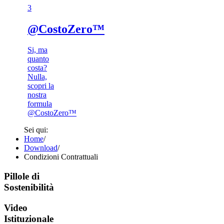
3​
@CostoZero™
Si, ma
quanto
costa?
Nulla,
scopri la
nostra
formula
@CostoZero™
Sei qui:
Home
/
Download
/
Condizioni Contrattuali
Pillole di
Sostenibilità
Video
Istituzionale