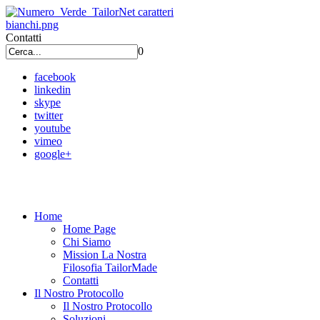
Contatti
0
facebook
linkedin
skype
twitter
youtube
vimeo
google+
Home
Home Page
Chi Siamo
Mission La Nostra
Filosofia TailorMade
Contatti
Il Nostro Protocollo
Il Nostro Protocollo
Soluzioni