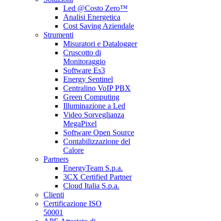
Led @Costo Zero™
Analisi Energetica
Cost Saving Aziendale
Strumenti
Misuratori e Datalogger
Cruscotto di
Monitoraggio
Software Es3
Energy Sentinel
Centralino VoIP PBX
Green Computing
Illuminazione a Led
Video Sorveglianza
MegaPixel
Software Open Source
Contabilizzazione del
Calore
Partners
EnergyTeam S.p.a.
3CX Certified Partner
Cloud Italia S.p.a.
Clienti
Certificazione ISO
50001