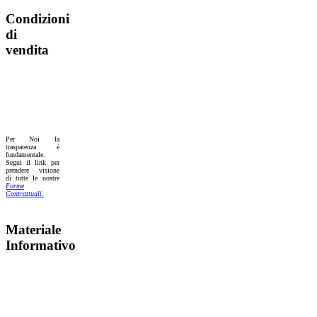
Condizioni
di
vendita
Per Noi la
trasparenza è
fondamentale.
Segui il link per
prendere visione
di tutte le nostre
Forme
Contrattuali.
Materiale
Informativo