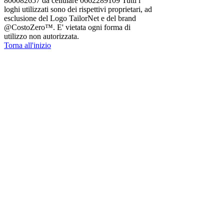
800082657 da cellulare 0662289109 Tutti i
loghi utilizzati sono dei rispettivi proprietari, ad
esclusione del Logo TailorNet e del brand
@CostoZero™. E' vietata ogni forma di
utilizzo non autorizzata.
Torna all'inizio