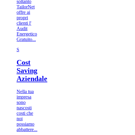
soltanto
TailorNet
offre ai
propri
clienti l'
Audit
Energetico
Gratuito...
S
Cost
Saving
Aziendale
Nella tua
impresa
sono
nascosti
costi che
noi
possiamo
abbattere...