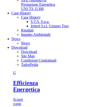
APE Attestato di
Prestazione Energetica
UNI TS 11300
Case History
Case History
S.T.S. S.p.a.
Irritrol S.r.l. Gruppo Toro
Risultati
Impatto Ambientale
News
News
Download
Download
Site Map
Condizioni Contrattuali
TailorPedia
U
Efficienza
Energetica
Scopri
come