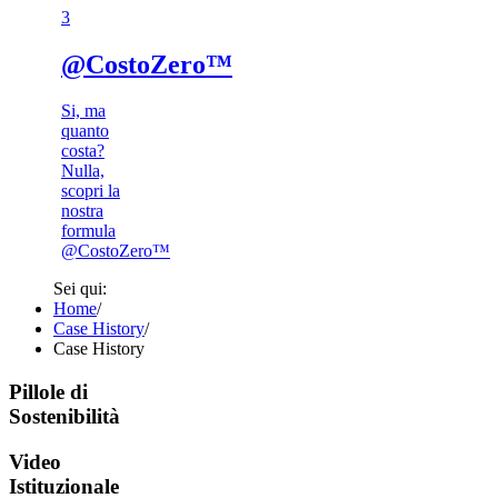
3​
@CostoZero™
Si, ma
quanto
costa?
Nulla,
scopri la
nostra
formula
@CostoZero™
Sei qui:
Home
/
Case History
/
Case History
Pillole di
Sostenibilità
Video
Istituzionale