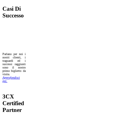
Casi Di
Successo
Parlano per noi i
nostri clienti, i
traguardi ed i
successi raggiunti
sono il nostro
primo biglietto da
visita.
Approfondisci
quì.
3CX
Certified
Partner