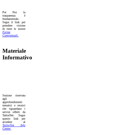
Per Noi la
trasparenza è
fondamentale.
Segui il link per
prendere visione
di tutte le nostre
Forme
Contrattuali.
Materiale
Informativo
Sezione riservata
agli
approfondimenti
tematici e tecnici
che riguardano i
servizi offerti da
TailorNet. Segui
questo link per
accedere al
TailorNet Info
Center.