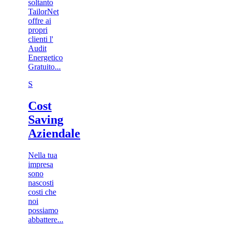
soltanto
TailorNet
offre ai
propri
clienti l'
Audit
Energetico
Gratuito...
S
Cost
Saving
Aziendale
Nella tua
impresa
sono
nascosti
costi che
noi
possiamo
abbattere...