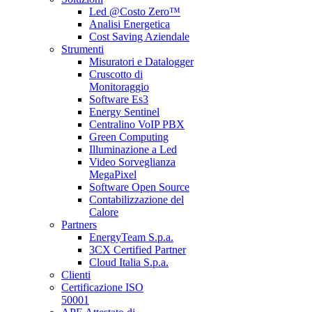
Led @Costo Zero™
Analisi Energetica
Cost Saving Aziendale
Strumenti
Misuratori e Datalogger
Cruscotto di
Monitoraggio
Software Es3
Energy Sentinel
Centralino VoIP PBX
Green Computing
Illuminazione a Led
Video Sorveglianza
MegaPixel
Software Open Source
Contabilizzazione del
Calore
Partners
EnergyTeam S.p.a.
3CX Certified Partner
Cloud Italia S.p.a.
Clienti
Certificazione ISO
50001