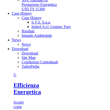
APE Attestato di
Prestazione Energetica
UNI TS 11300
Case History
Case History
S.T.S. S.p.a.
Irritrol S.r.l. Gruppo Toro
Risultati
Impatto Ambientale
News
News
Download
Download
Site Map
Condizioni Contrattuali
TailorPedia
U
Efficienza
Energetica
Scopri
come