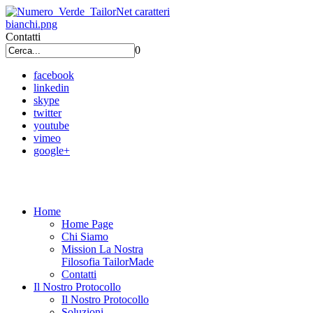
Contatti
0
facebook
linkedin
skype
twitter
youtube
vimeo
google+
Home
Home Page
Chi Siamo
Mission La Nostra
Filosofia TailorMade
Contatti
Il Nostro Protocollo
Il Nostro Protocollo
Soluzioni