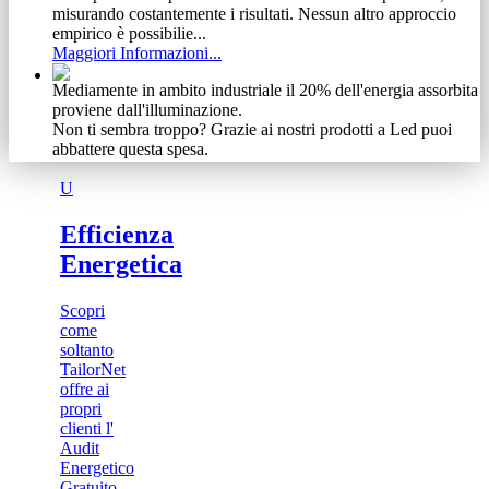
misurando costantemente i risultati. Nessun altro approccio
empirico è possibilie...
Maggiori Informazioni...
Mediamente in ambito industriale il 20% dell'energia assorbita
proviene dall'illuminazione.
Non ti sembra troppo? Grazie ai nostri prodotti a Led puoi
abbattere questa spesa.
Maggiori Informazioni...
U
Non abbiamo timore di condividere gli obiettivi raggiunti.
Se ti abbiamo incuriosito, guarda cosa siamo riusciti ad
Efficienza
ottenere ad investimento zero.
Energetica
Maggiori Informazioni...
Vediamo il cliente come un meccanismo complesso e delicato
Scopri
Ecco perchè, dalla nostra esperienza, abbiamo tratto vantaggio
come
specializzandoci in una vasta gamma di prodotti e servizi.
soltanto
Scoprili adesso
TailorNet
Maggiori Informazioni...
offre ai
propri
clienti l'
Audit
Energetico
Gratuito...