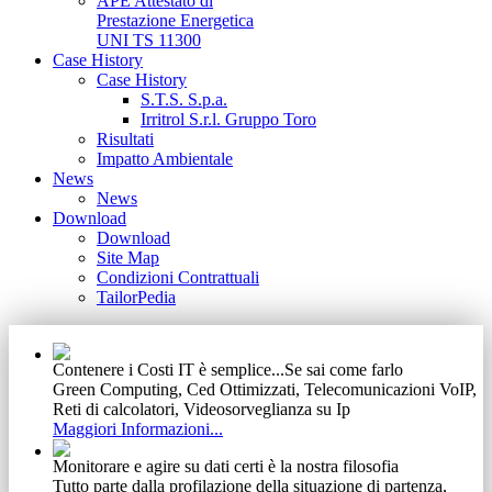
APE Attestato di
Prestazione Energetica
UNI TS 11300
Case History
Case History
S.T.S. S.p.a.
Irritrol S.r.l. Gruppo Toro
Risultati
Impatto Ambientale
News
News
Download
Download
Site Map
Condizioni Contrattuali
TailorPedia
Contenere i Costi IT è semplice...Se sai come farlo
Green Computing, Ced Ottimizzati, Telecomunicazioni VoIP,
Reti di calcolatori, Videosorveglianza su Ip
Maggiori Informazioni...
Monitorare e agire su dati certi è la nostra filosofia
Tutto parte dalla profilazione della situazione di partenza,