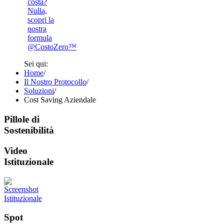
costa?
Nulla,
scopri la
nostra
formula
@CostoZero™
Sei qui:
Home
/
Il Nostro Protocollo
/
Soluzioni
/
Cost Saving Aziendale
Pillole di
Sostenibilità
Video
Istituzionale
Spot