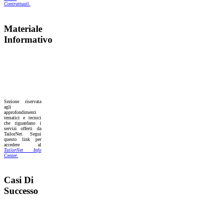
Contrattuali.
Materiale
Informativo
Sezione riservata
agli
approfondimenti
tematici e tecnici
che riguardano i
servizi offerti da
TailorNet. Segui
questo link per
accedere al
TailorNet Info
Center.
Casi Di
Successo