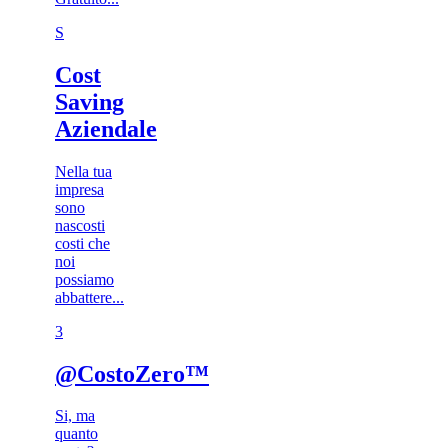
S
Cost
Saving
Aziendale
Nella tua
impresa
sono
nascosti
costi che
noi
possiamo
abbattere...
3​
@CostoZero™
Si, ma
quanto