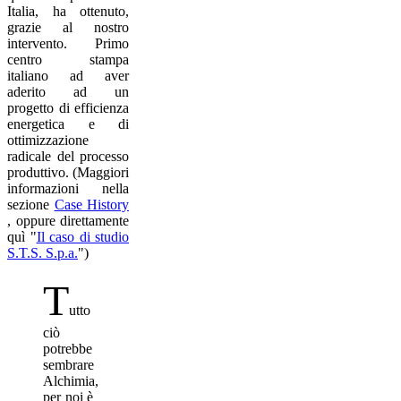
Italia, ha ottenuto,
grazie al nostro
intervento. Primo
centro stampa
italiano ad aver
aderito ad un
progetto di efficienza
energetica e di
ottimizzazione
radicale del processo
produttivo. (Maggiori
informazioni nella
sezione
Case History
, oppure direttamente
quì "
Il caso di studio
S.T.S. S.p.a.
")
T
utto
ciò
potrebbe
sembrare
Alchimia,
per noi è