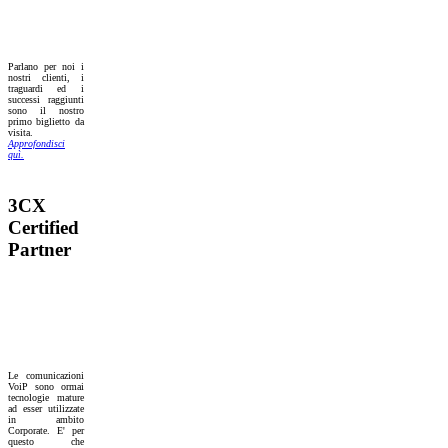
Parlano per noi i
nostri clienti, i
traguardi ed i
successi raggiunti
sono il nostro
primo biglietto da
visita.
Approfondisci
quì.
3CX
Certified
Partner
Le comunicazioni
VoiP sono ormai
tecnologie mature
ad esser utilizzate
in ambito
Corporate. E' per
questo che