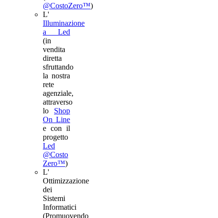
@CostoZero™
)
L'
Illuminazione
a Led
(in
vendita
diretta
sfruttando
la nostra
rete
agenziale,
attraverso
lo
Shop
On Line
e con il
progetto
Led
@Costo
Zero™
)
L'
Ottimizzazione
dei
Sistemi
Informatici
(Promuovendo