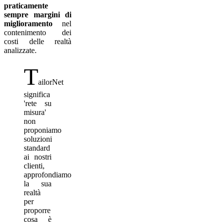
praticamente
sempre margini di
miglioramento
nel
contenimento dei
costi delle realtà
analizzate.
T
ailorNet
significa
'rete su
misura'
non
proponiamo
soluzioni
standard
ai nostri
clienti,
approfondiamo
la sua
realtà
per
proporre
cosa è