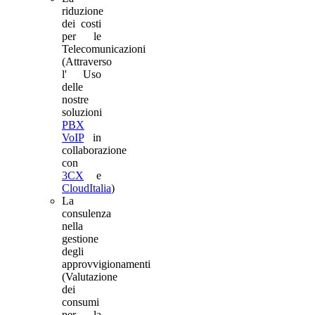
riduzione
dei costi
per le
Telecomunicazioni
(Attraverso
l' Uso
delle
nostre
soluzioni
PBX
VoIP
in
collaborazione
con
3CX
e
CloudItalia
)
La
consulenza
nella
gestione
degli
approvvigionamenti
(Valutazione
dei
consumi
per la