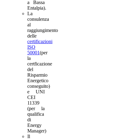
a Bassa
Entalpia).
La
consulenza
al
raggiungimento
delle
certificazioni
ISO
50001
(per
la
certficazione
del
Risparmio
Energetico
conseguito)
e UNI
CEI
11339
(per la
qualifica
di
Energy
Manager)
Il