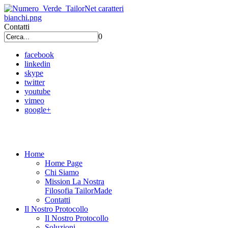
Contatti
0
facebook
linkedin
skype
twitter
youtube
vimeo
google+
Home
Home Page
Chi Siamo
Mission La Nostra
Filosofia TailorMade
Contatti
Il Nostro Protocollo
Il Nostro Protocollo
Soluzioni