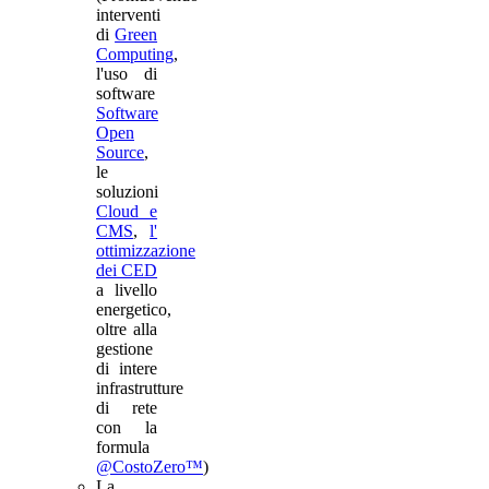
interventi
di
Green
Computing
,
l'uso di
software
Software
Open
Source
,
le
soluzioni
Cloud e
CMS
,
l'
ottimizzazione
dei CED
a livello
energetico,
oltre alla
gestione
di intere
infrastrutture
di rete
con la
formula
@CostoZero™
)
La