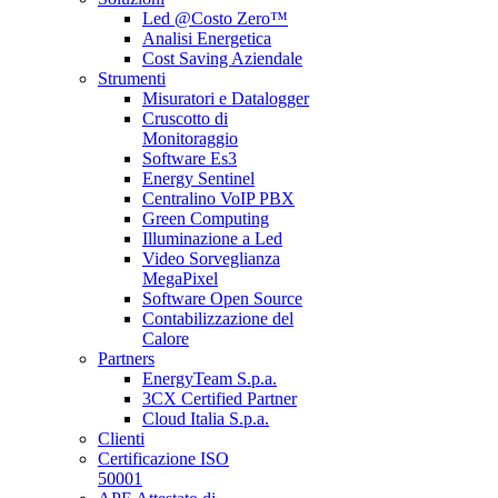
Led @Costo Zero™
Analisi Energetica
Cost Saving Aziendale
Strumenti
Misuratori e Datalogger
Cruscotto di
Monitoraggio
Software Es3
Energy Sentinel
Centralino VoIP PBX
Green Computing
Illuminazione a Led
Video Sorveglianza
MegaPixel
Software Open Source
Contabilizzazione del
Calore
Partners
EnergyTeam S.p.a.
3CX Certified Partner
Cloud Italia S.p.a.
Clienti
Certificazione ISO
50001