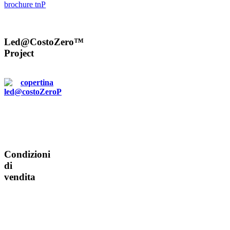
Led@CostoZero™
Project
Condizioni
di
vendita