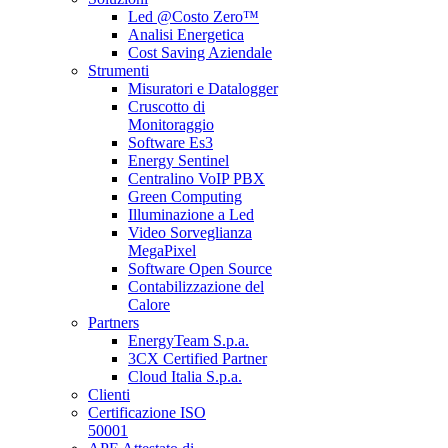
Led @Costo Zero™
Analisi Energetica
Cost Saving Aziendale
Strumenti
Misuratori e Datalogger
Cruscotto di
Monitoraggio
Software Es3
Energy Sentinel
Centralino VoIP PBX
Green Computing
Illuminazione a Led
Video Sorveglianza
MegaPixel
Software Open Source
Contabilizzazione del
Calore
Partners
EnergyTeam S.p.a.
3CX Certified Partner
Cloud Italia S.p.a.
Clienti
Certificazione ISO
50001