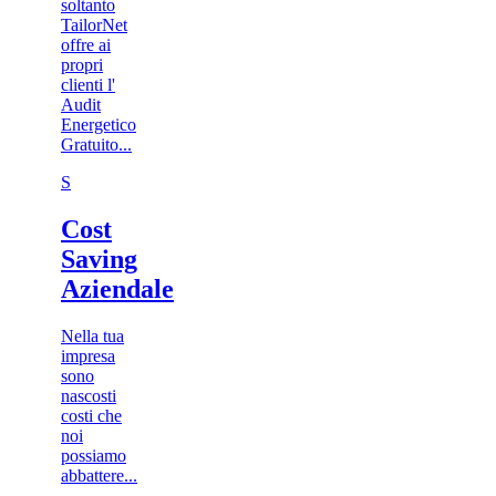
soltanto
TailorNet
offre ai
propri
clienti l'
Audit
Energetico
Gratuito...
S
Cost
Saving
Aziendale
Nella tua
impresa
sono
nascosti
costi che
noi
possiamo
abbattere...