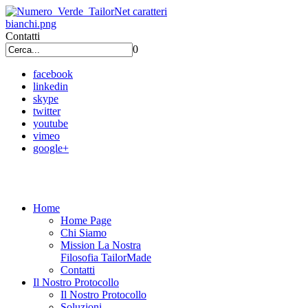
Contatti
0
facebook
linkedin
skype
twitter
youtube
vimeo
google+
Home
Home Page
Chi Siamo
Mission La Nostra
Filosofia TailorMade
Contatti
Il Nostro Protocollo
Il Nostro Protocollo
Soluzioni