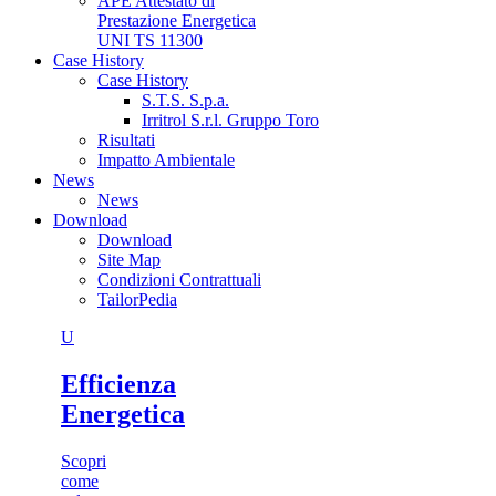
APE Attestato di
Prestazione Energetica
UNI TS 11300
Case History
Case History
S.T.S. S.p.a.
Irritrol S.r.l. Gruppo Toro
Risultati
Impatto Ambientale
News
News
Download
Download
Site Map
Condizioni Contrattuali
TailorPedia
U
Efficienza
Energetica
Scopri
come