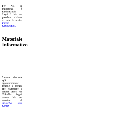
Per Noi la
trasparenza è
fondamentale.
Segui il link per
prendere visione
di tutte le nostre
Forme
Contrattuali.
Materiale
Informativo
Sezione riservata
agli
approfondimenti
tematici e tecnici
che riguardano i
servizi offerti da
TailorNet. Segui
questo link per
accedere al
TailorNet Info
Center.