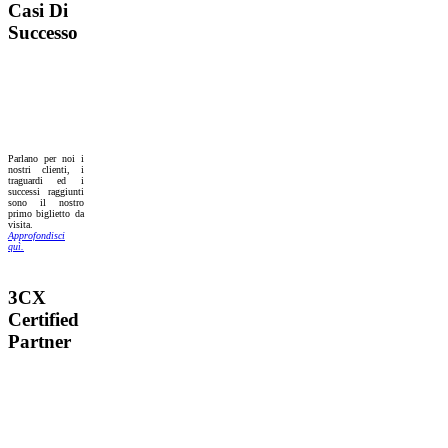
Casi Di
Successo
Parlano per noi i
nostri clienti, i
traguardi ed i
successi raggiunti
sono il nostro
primo biglietto da
visita.
Approfondisci
quì.
3CX
Certified
Partner