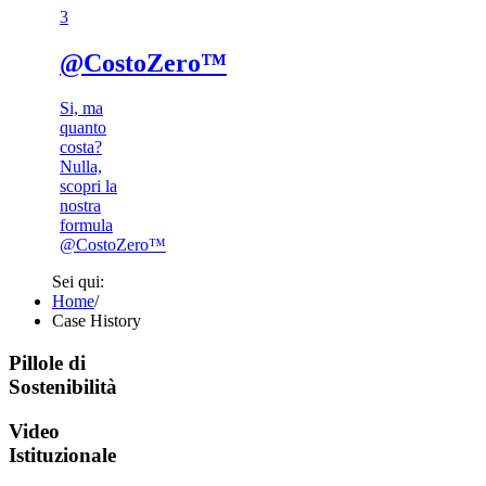
3​
@CostoZero™
Si, ma
quanto
costa?
Nulla,
scopri la
nostra
formula
@CostoZero™
Sei qui:
Home
/
Case History
Pillole di
Sostenibilità
Video
Istituzionale