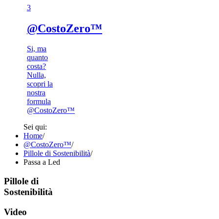
3​
@CostoZero™
Si, ma
quanto
costa?
Nulla,
scopri la
nostra
formula
@CostoZero™
Sei qui:
Home
/
@CostoZero™
/
Pillole di Sostenibilità
/
Passa a Led
Pillole di
Sostenibilità
Video