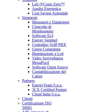
Led @Costo Zero™
Analisi Energetica
Cost Saving Aziendale
Strumenti
Misuratori e Datalogger
Cruscotto di
Monitoraggio
Software Es3
Energy Sentinel
Centralino VoIP PBX
Green Computing
Illuminazione a Led
Video Sorveglianza
MegaPixel
Software Open Source
Contabilizzazione del
Calore
Partners
EnergyTeam S.p.a.
3CX Certified Partner
Cloud Italia S.p.a.
Clienti
Certificazione ISO
50001