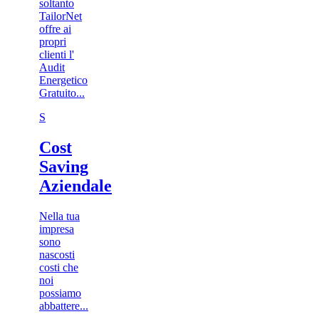
soltanto
TailorNet
offre ai
propri
clienti l'
Audit
Energetico
Gratuito...
S
Cost
Saving
Aziendale
Nella tua
impresa
sono
nascosti
costi che
noi
possiamo
abbattere...