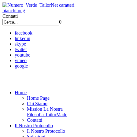
Contatti
0
facebook
linkedin
skype
twitter
youtube
vimeo
google+
Home
Home Page
Chi Siamo
Mission La Nostra
Filosofia TailorMade
Contatti
Il Nostro Protocollo
Il Nostro Protocollo
Soluzioni