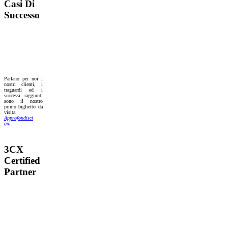
Casi Di
Successo
Parlano per noi i
nostri clienti, i
traguardi ed i
successi raggiunti
sono il nostro
primo biglietto da
visita.
Approfondisci
quì.
3CX
Certified
Partner