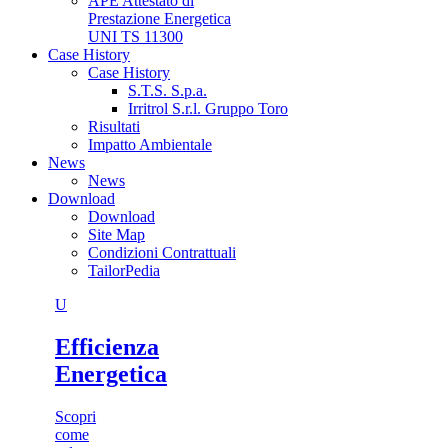
APE Attestato di
Prestazione Energetica
UNI TS 11300
Case History
Case History
S.T.S. S.p.a.
Irritrol S.r.l. Gruppo Toro
Risultati
Impatto Ambientale
News
News
Download
Download
Site Map
Condizioni Contrattuali
TailorPedia
U
Efficienza
Energetica
Scopri
come