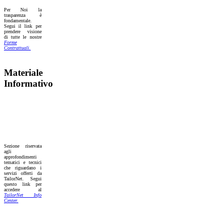
Per Noi la
trasparenza è
fondamentale.
Segui il link per
prendere visione
di tutte le nostre
Forme
Contrattuali.
Materiale
Informativo
Sezione riservata
agli
approfondimenti
tematici e tecnici
che riguardano i
servizi offerti da
TailorNet. Segui
questo link per
accedere al
TailorNet Info
Center.