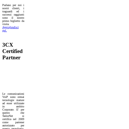
Parlano per noi i
nostri clienti, i
traguardi ed i
successi raggiunti
sono il nostro
primo biglietto da
visita.
Approfondisci
quì.
3CX
Certified
Partner
Le comunicazioni
VoiP sono ormai
tecnologie mature
ad esser utilizzate
in ambito
Corporate. E' per
questo che
TailorNet si
certifica nel 2009
come partener
autorizzato per
questa tecnologia.