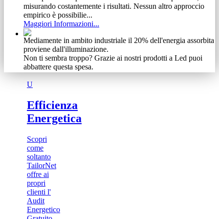
misurando costantemente i risultati. Nessun altro approccio
empirico è possibilie...
Maggiori Informazioni...
Mediamente in ambito industriale il 20% dell'energia assorbita
proviene dall'illuminazione.
Non ti sembra troppo? Grazie ai nostri prodotti a Led puoi
abbattere questa spesa.
Maggiori Informazioni...
U
Non abbiamo timore di condividere gli obiettivi raggiunti.
Se ti abbiamo incuriosito, guarda cosa siamo riusciti ad
Efficienza
ottenere ad investimento zero.
Energetica
Maggiori Informazioni...
Vediamo il cliente come un meccanismo complesso e delicato
Scopri
Ecco perchè, dalla nostra esperienza, abbiamo tratto vantaggio
come
specializzandoci in una vasta gamma di prodotti e servizi.
soltanto
Scoprili adesso
TailorNet
Maggiori Informazioni...
offre ai
propri
clienti l'
Audit
Energetico
Gratuito...