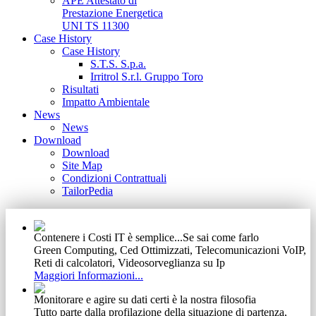
APE Attestato di
Prestazione Energetica
UNI TS 11300
Case History
Case History
S.T.S. S.p.a.
Irritrol S.r.l. Gruppo Toro
Risultati
Impatto Ambientale
News
News
Download
Download
Site Map
Condizioni Contrattuali
TailorPedia
Contenere i Costi IT è semplice...Se sai come farlo
Green Computing, Ced Ottimizzati, Telecomunicazioni VoIP,
Reti di calcolatori, Videosorveglianza su Ip
Maggiori Informazioni...
Monitorare e agire su dati certi è la nostra filosofia
Tutto parte dalla profilazione della situazione di partenza,