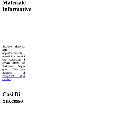
Materiale
Informativo
Sezione riservata
agli
approfondimenti
tematici e tecnici
che riguardano i
servizi offerti da
TailorNet. Segui
questo link per
accedere al
TailorNet Info
Center.
Casi Di
Successo