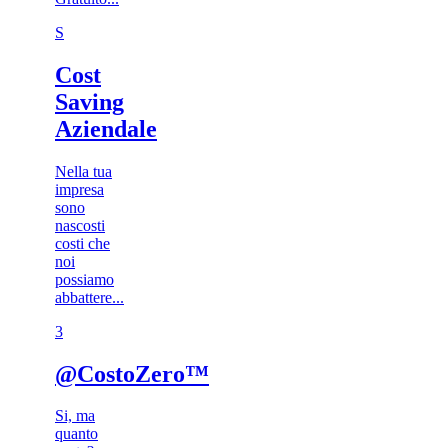
S
Cost
Saving
Aziendale
Nella tua
impresa
sono
nascosti
costi che
noi
possiamo
abbattere...
3​
@CostoZero™
Si, ma
quanto