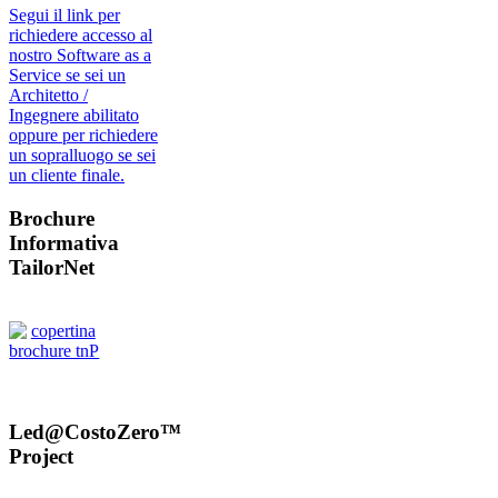
Segui il link per
richiedere accesso al
nostro Software as a
Service se sei un
Architetto /
Ingegnere abilitato
oppure per richiedere
un sopralluogo se sei
un cliente finale.
Brochure
Informativa
TailorNet
Led@CostoZero™
Project