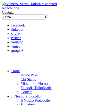
Contatti
0
facebook
linkedin
skype
twitter
youtube
vimeo
google+
Home
Home Page
Chi Siamo
Mission La Nostra
Filosofia TailorMade
Contatti
Il Nostro Protocollo
Il Nostro Protocollo
Soluzioni