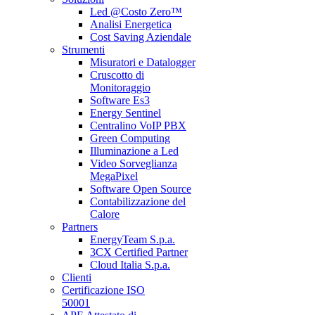
Led @Costo Zero™
Analisi Energetica
Cost Saving Aziendale
Strumenti
Misuratori e Datalogger
Cruscotto di
Monitoraggio
Software Es3
Energy Sentinel
Centralino VoIP PBX
Green Computing
Illuminazione a Led
Video Sorveglianza
MegaPixel
Software Open Source
Contabilizzazione del
Calore
Partners
EnergyTeam S.p.a.
3CX Certified Partner
Cloud Italia S.p.a.
Clienti
Certificazione ISO
50001