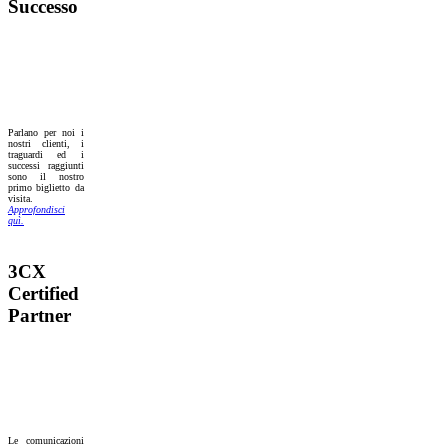
Successo
Parlano per noi i
nostri clienti, i
traguardi ed i
successi raggiunti
sono il nostro
primo biglietto da
visita.
Approfondisci
quì.
3CX
Certified
Partner
Le comunicazioni