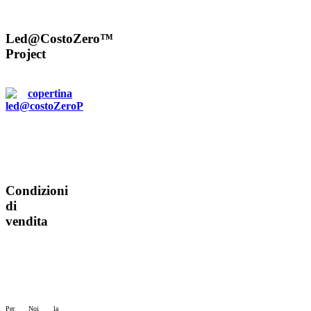
Led@CostoZero™
Project
Condizioni
di
vendita
Per Noi la