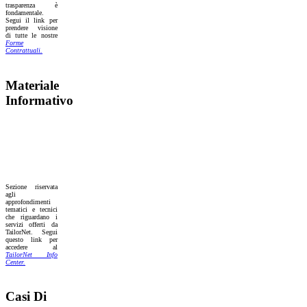
trasparenza è
fondamentale.
Segui il link per
prendere visione
di tutte le nostre
Forme
Contrattuali.
Materiale
Informativo
Sezione riservata
agli
approfondimenti
tematici e tecnici
che riguardano i
servizi offerti da
TailorNet. Segui
questo link per
accedere al
TailorNet Info
Center.
Casi Di