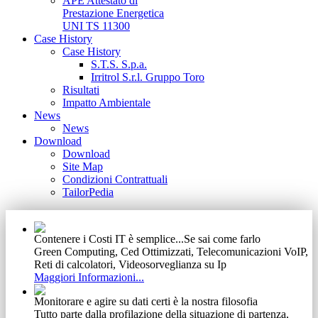
APE Attestato di
Prestazione Energetica
UNI TS 11300
Case History
Case History
S.T.S. S.p.a.
Irritrol S.r.l. Gruppo Toro
Risultati
Impatto Ambientale
News
News
Download
Download
Site Map
Condizioni Contrattuali
TailorPedia
Contenere i Costi IT è semplice...Se sai come farlo
Green Computing, Ced Ottimizzati, Telecomunicazioni VoIP,
Reti di calcolatori, Videosorveglianza su Ip
Maggiori Informazioni...
Monitorare e agire su dati certi è la nostra filosofia
Tutto parte dalla profilazione della situazione di partenza,