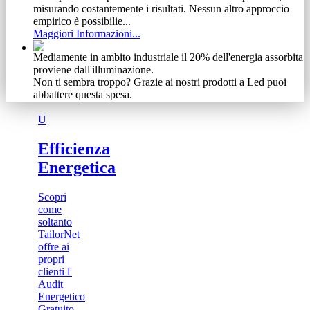
misurando costantemente i risultati. Nessun altro approccio
empirico è possibilie...
Maggiori Informazioni...
Mediamente in ambito industriale il 20% dell'energia assorbita
proviene dall'illuminazione.
Non ti sembra troppo? Grazie ai nostri prodotti a Led puoi
abbattere questa spesa.
Maggiori Informazioni...
U
Non abbiamo timore di condividere gli obiettivi raggiunti.
Se ti abbiamo incuriosito, guarda cosa siamo riusciti ad
Efficienza
ottenere ad investimento zero.
Energetica
Maggiori Informazioni...
Vediamo il cliente come un meccanismo complesso e delicato
Scopri
Ecco perchè, dalla nostra esperienza, abbiamo tratto vantaggio
come
specializzandoci in una vasta gamma di prodotti e servizi.
soltanto
Scoprili adesso
TailorNet
Maggiori Informazioni...
offre ai
propri
clienti l'
Audit
Energetico
Gratuito...