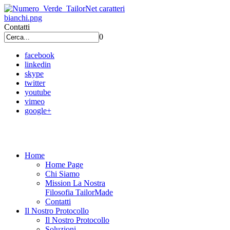
Contatti
0
facebook
linkedin
skype
twitter
youtube
vimeo
google+
Home
Home Page
Chi Siamo
Mission La Nostra
Filosofia TailorMade
Contatti
Il Nostro Protocollo
Il Nostro Protocollo
Soluzioni