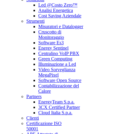
Led @Costo Zero™
Analisi Energetica
Cost Saving Aziendale
Strumenti
Misuratori e Datalogger
Cruscotto di
Monitoraggio
Software Es3
Energy Sentinel
Centralino VoIP PBX
Green Computing
Illuminazione a Led
Video Sorveglianza
MegaPixel
Software Open Source
Contabilizzazione del
Calore
Partners
EnergyTeam S.p.a.
3CX Certified Partner
Cloud Italia S.p.a.
Clienti
Certificazione ISO
50001