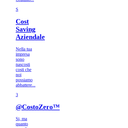
S
Cost
Saving
Aziendale
Nella tua
impresa
sono
nascosti
costi che
noi
possiamo
abbattere...
3​
@CostoZero™
Si, ma
quanto