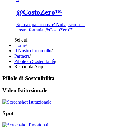
@CostoZero™
Si, ma quanto costa? Nulla, scopri la
nostra formula @CostoZero™
Sei qui:
Home
/
Il Nostro Protocollo
/
Partners
/
Pillole di Sostenibilità
/
Risparmia Acqua...
Pillole di Sostenibilità
Video Istituzionale
Spot