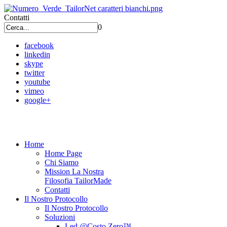
Contatti
0
facebook
linkedin
skype
twitter
youtube
vimeo
google+
Home
Home Page
Chi Siamo
Mission La Nostra
Filosofia TailorMade
Contatti
Il Nostro Protocollo
Il Nostro Protocollo
Soluzioni
Led @Costo Zero™