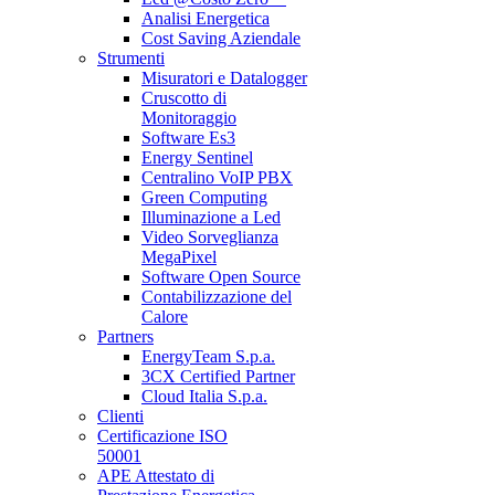
Analisi Energetica
Cost Saving Aziendale
Strumenti
Misuratori e Datalogger
Cruscotto di
Monitoraggio
Software Es3
Energy Sentinel
Centralino VoIP PBX
Green Computing
Illuminazione a Led
Video Sorveglianza
MegaPixel
Software Open Source
Contabilizzazione del
Calore
Partners
EnergyTeam S.p.a.
3CX Certified Partner
Cloud Italia S.p.a.
Clienti
Certificazione ISO
50001
APE Attestato di