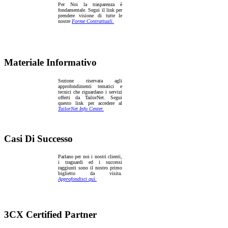
Per Noi la trasparenza è
fondamentale. Segui il link per
prendere visione di tutte le
nostre
Forme Contrattuali.
Materiale Informativo
Sezione riservata agli
approfondimenti tematici e
tecnici che riguardano i servizi
offerti da TailorNet. Segui
questo link per accedere al
TailorNet Info Center.
Casi Di Successo
Parlano per noi i nostri clienti,
i traguardi ed i successi
raggiunti sono il nostro primo
biglietto da visita.
Approfondisci quì.
3CX Certified Partner