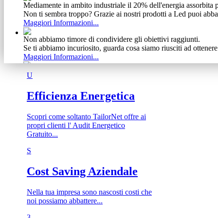
Mediamente in ambito industriale il 20% dell'energia assorbita p
Non ti sembra troppo? Grazie ai nostri prodotti a Led puoi abba
Maggiori Informazioni...
Non abbiamo timore di condividere gli obiettivi raggiunti.
Se ti abbiamo incuriosito, guarda cosa siamo riusciti ad ottener
Maggiori Informazioni...
Vediamo il cliente come un meccanismo complesso e delicato
U
Ecco perchè, dalla nostra esperienza, abbiamo tratto vantaggio s
Maggiori Informazioni...
Efficienza Energetica
Scopri come soltanto TailorNet offre ai
propri clienti l' Audit Energetico
Gratuito...
S
Cost Saving Aziendale
Nella tua impresa sono nascosti costi che
noi possiamo abbattere...
3​