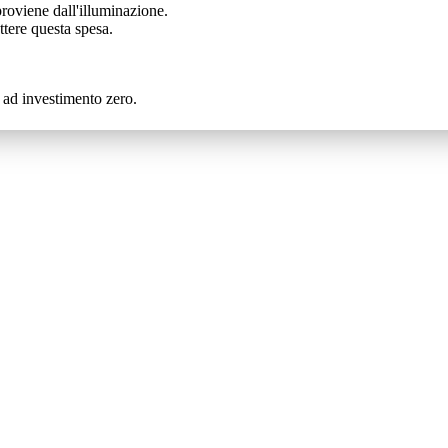
roviene dall'illuminazione.
ttere questa spesa.
e ad investimento zero.
pecializzandoci in una vasta gamma di prodotti e servizi. Scoprili ades