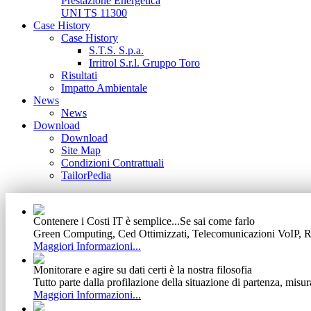
Prestazione Energetica
UNI TS 11300
Case History
Case History
S.T.S. S.p.a.
Irritrol S.r.l. Gruppo Toro
Risultati
Impatto Ambientale
News
News
Download
Download
Site Map
Condizioni Contrattuali
TailorPedia
Contenere i Costi IT è semplice...Se sai come farlo
Green Computing, Ced Ottimizzati, Telecomunicazioni VoIP, Ret
Maggiori Informazioni...
Monitorare e agire su dati certi è la nostra filosofia
Tutto parte dalla profilazione della situazione di partenza, misur
Maggiori Informazioni...