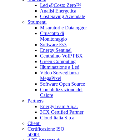
Led @Costo Zero™
Analisi Energetica
Cost Saving Aziendale
Strumenti
Misuratori e Datalogger
Cruscotto di
Monitoraggio
Software Es3
Energy Sentinel
Centralino VoIP PBX
Green Computing
Illuminazione a Led
Video Sorveglianza
MegaPixel
Software Open Source
Contabilizzazione del
Calore
Partners
EnergyTeam S.p.a.
3CX Certified Partner
Cloud Italia S.p.a.
Clienti
Certificazione ISO
50001