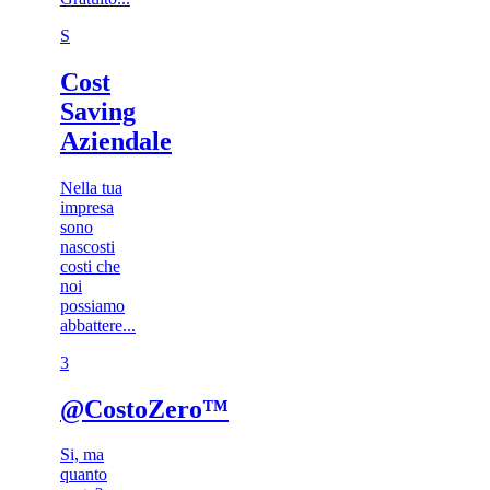
S
Cost
Saving
Aziendale
Nella tua
impresa
sono
nascosti
costi che
noi
possiamo
abbattere...
3​
@CostoZero™
Si, ma
quanto