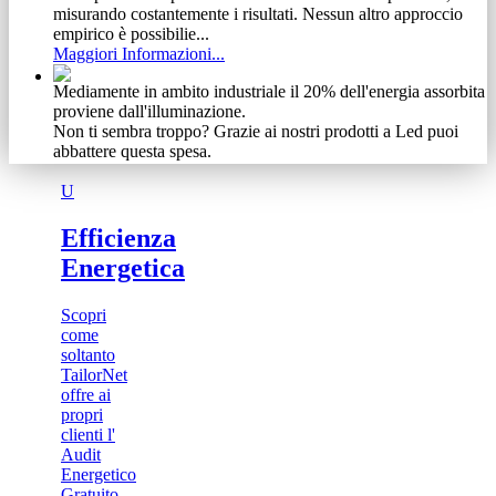
misurando costantemente i risultati. Nessun altro approccio
empirico è possibilie...
Maggiori Informazioni...
Mediamente in ambito industriale il 20% dell'energia assorbita
proviene dall'illuminazione.
Non ti sembra troppo? Grazie ai nostri prodotti a Led puoi
abbattere questa spesa.
Maggiori Informazioni...
U
Non abbiamo timore di condividere gli obiettivi raggiunti.
Se ti abbiamo incuriosito, guarda cosa siamo riusciti ad
Efficienza
ottenere ad investimento zero.
Energetica
Maggiori Informazioni...
Vediamo il cliente come un meccanismo complesso e delicato
Scopri
Ecco perchè, dalla nostra esperienza, abbiamo tratto vantaggio
come
specializzandoci in una vasta gamma di prodotti e servizi.
soltanto
Scoprili adesso
TailorNet
Maggiori Informazioni...
offre ai
propri
clienti l'
Audit
Energetico
Gratuito...