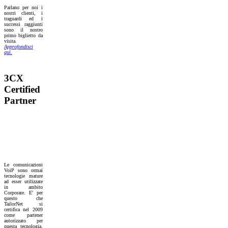
Parlano per noi i
nostri clienti, i
traguardi ed i
successi raggiunti
sono il nostro
primo biglietto da
visita.
Approfondisci
quì.
3CX
Certified
Partner
Le comunicazioni
VoiP sono ormai
tecnologie mature
ad esser utilizzate
in ambito
Corporate. E' per
questo che
TailorNet si
certifica nel 2009
come partener
autorizzato per
questa tecnologia.