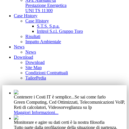
APE Attestato di
Prestazione Energetica
UNI TS 11300
Case History
Case History
S.T.S. S.p.a.
Irritrol S.r.l. Gruppo Toro
Risultati
Impatto Ambientale
News
News
Download
Download
Site Map
Condizioni Contrattuali
TailorPedia
Contenere i Costi IT è semplice...Se sai come farlo
Green Computing, Ced Ottimizzati, Telecomunicazioni VoIP,
Reti di calcolatori, Videosorveglianza su Ip
Maggiori Informazioni...
Monitorare e agire su dati certi è la nostra filosofia
Tutto parte dalla profilazione della situazione di partenza,