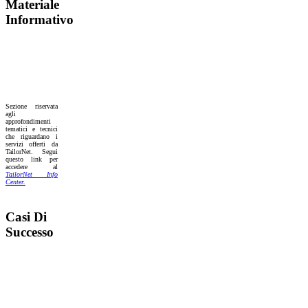
Materiale
Informativo
Sezione riservata
agli
approfondimenti
tematici e tecnici
che riguardano i
servizi offerti da
TailorNet. Segui
questo link per
accedere al
TailorNet Info
Center.
Casi Di
Successo