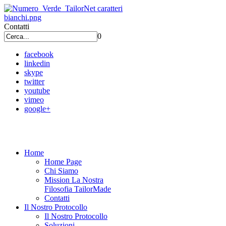
Contatti
0
facebook
linkedin
skype
twitter
youtube
vimeo
google+
Home
Home Page
Chi Siamo
Mission La Nostra
Filosofia TailorMade
Contatti
Il Nostro Protocollo
Il Nostro Protocollo
Soluzioni