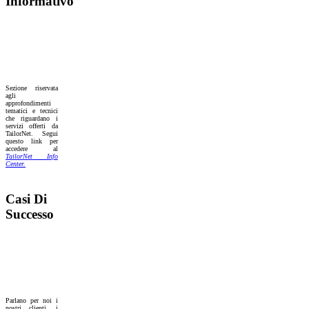
Informativo
Sezione riservata
agli
approfondimenti
tematici e tecnici
che riguardano i
servizi offerti da
TailorNet. Segui
questo link per
accedere al
TailorNet Info
Center.
Casi Di
Successo
Parlano per noi i
nostri clienti, i