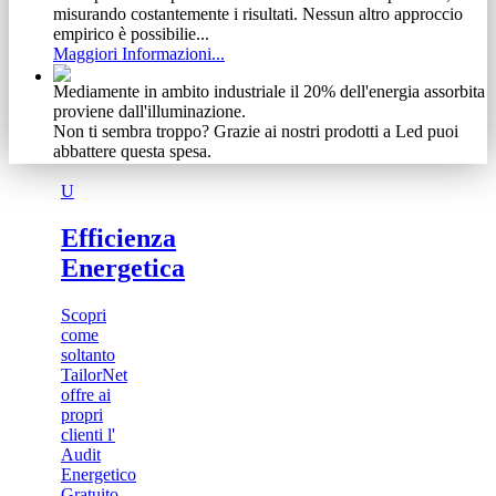
misurando costantemente i risultati. Nessun altro approccio
empirico è possibilie...
Maggiori Informazioni...
Mediamente in ambito industriale il 20% dell'energia assorbita
proviene dall'illuminazione.
Non ti sembra troppo? Grazie ai nostri prodotti a Led puoi
abbattere questa spesa.
Maggiori Informazioni...
U
Non abbiamo timore di condividere gli obiettivi raggiunti.
Se ti abbiamo incuriosito, guarda cosa siamo riusciti ad
Efficienza
ottenere ad investimento zero.
Energetica
Maggiori Informazioni...
Vediamo il cliente come un meccanismo complesso e delicato
Scopri
Ecco perchè, dalla nostra esperienza, abbiamo tratto vantaggio
come
specializzandoci in una vasta gamma di prodotti e servizi.
soltanto
Scoprili adesso
TailorNet
Maggiori Informazioni...
offre ai
propri
clienti l'
Audit
Energetico
Gratuito...