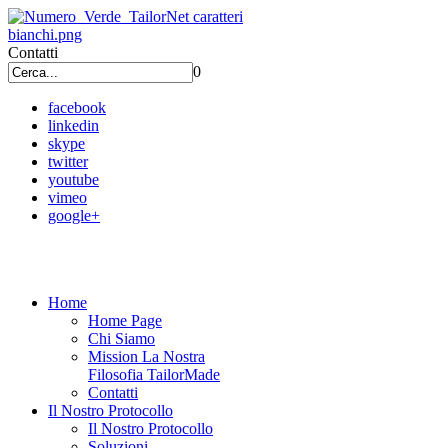
Contatti
0
facebook
linkedin
skype
twitter
youtube
vimeo
google+
Home
Home Page
Chi Siamo
Mission La Nostra
Filosofia TailorMade
Contatti
Il Nostro Protocollo
Il Nostro Protocollo
Soluzioni