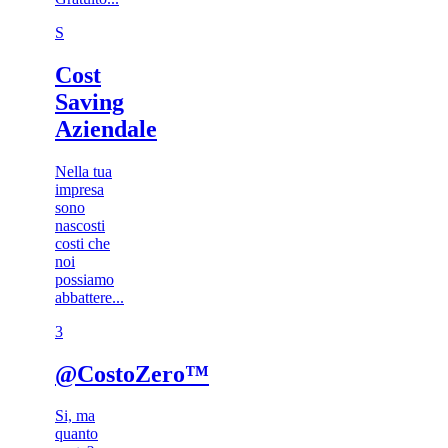
S
Cost
Saving
Aziendale
Nella tua
impresa
sono
nascosti
costi che
noi
possiamo
abbattere...
3​
@CostoZero™
Si, ma
quanto