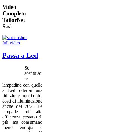
Video
Completo
TailorNet
S.r.l
Passa a Led
Se
sostituisci
le
lampadine con quelle
a Led otterrai una
riduzione media dei
costi di illuminazione
anche del 70%. Le
lampade ad alta
efficienza costano di
più, ma consumano
meno energia e