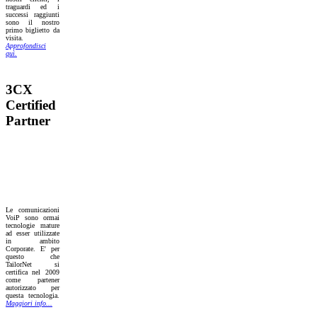
traguardi ed i
successi raggiunti
sono il nostro
primo biglietto da
visita.
Approfondisci
quì.
3CX
Certified
Partner
Le comunicazioni
VoiP sono ormai
tecnologie mature
ad esser utilizzate
in ambito
Corporate. E' per
questo che
TailorNet si
certifica nel 2009
come partener
autorizzato per
questa tecnologia.
Maggiori info...