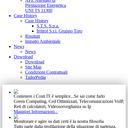
APE Attestato di
Prestazione Energetica
UNI TS 11300
Case History
Case History
S.T.S. S.p.a.
Irritrol S.r.l. Gruppo Toro
Risultati
Impatto Ambientale
News
News
Download
Download
Site Map
Condizioni Contrattuali
TailorPedia
Contenere i Costi IT è semplice...Se sai come farlo
Green Computing, Ced Ottimizzati, Telecomunicazioni VoIP,
Reti di calcolatori, Videosorveglianza su Ip
Maggiori Informazioni...
Monitorare e agire su dati certi è la nostra filosofia
Tutto parte dalla profilazione della situazione di partenza,