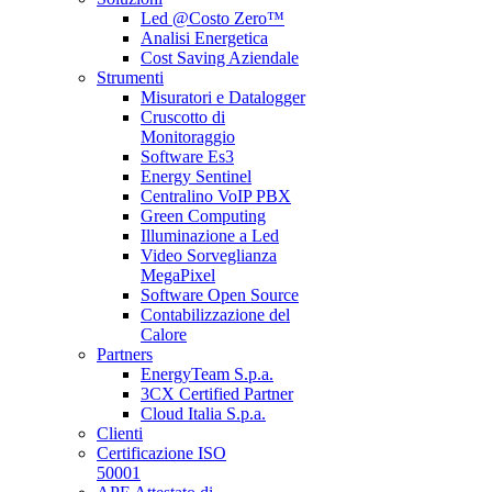
Led @Costo Zero™
Analisi Energetica
Cost Saving Aziendale
Strumenti
Misuratori e Datalogger
Cruscotto di
Monitoraggio
Software Es3
Energy Sentinel
Centralino VoIP PBX
Green Computing
Illuminazione a Led
Video Sorveglianza
MegaPixel
Software Open Source
Contabilizzazione del
Calore
Partners
EnergyTeam S.p.a.
3CX Certified Partner
Cloud Italia S.p.a.
Clienti
Certificazione ISO
50001