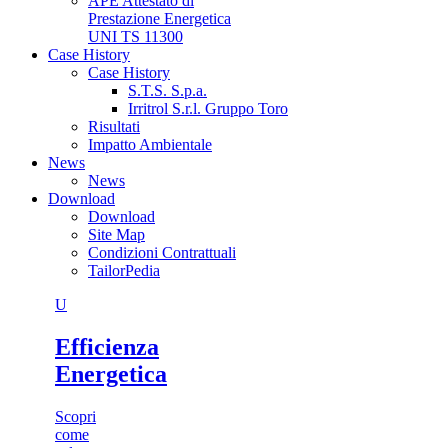
APE Attestato di
Prestazione Energetica
UNI TS 11300
Case History
Case History
S.T.S. S.p.a.
Irritrol S.r.l. Gruppo Toro
Risultati
Impatto Ambientale
News
News
Download
Download
Site Map
Condizioni Contrattuali
TailorPedia
U
Efficienza
Energetica
Scopri
come