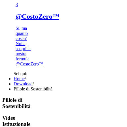
3​
@CostoZero™
Si, ma
quanto
costa?
Nulla,
scopri la
nostra
formula
@CostoZero™
Sei qui:
Home
/
Download
/
Pillole di Sostenibilità
Pillole di
Sostenibilità
Video
Istituzionale