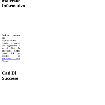
Materiale
Informativo
Sezione riservata
agli
approfondimenti
tematici e tecnici
che riguardano i
servizi offerti da
TailorNet. Segui
questo link per
accedere al
TailorNet Info
Center.
Casi Di
Successo