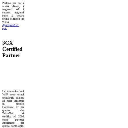
Parlano per noi i
nostri clienti, i
traguardi ed i
successi raggiunti
sono il nostro
primo biglietto da
visita.
Approfondisci
quì.
3CX
Certified
Partner
Le comunicazioni
VoiP sono ormai
tecnologie mature
ad esser utilizzate
in ambito
Corporate. E' per
questo che
TailorNet si
certifica nel 2009
come partener
autorizzato per
questa tecnologia.