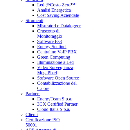
Led @Costo Zero™
Analisi Energetica
Cost Saving Aziendale
Strumenti
Misuratori e Datalogger
Cruscotto di
Monitoraggio
Software Es3
Energy Sentinel
Centralino VoIP PBX
Green Computing
Illuminazione a Led
Video Sorveglianza
MegaPixel
Software Open Source
Contabilizzazione del
Calore
Partners
EnergyTeam S.p.a.
3CX Certified Partner
Cloud Italia S.p.a.
Clienti
Certificazione ISO
50001