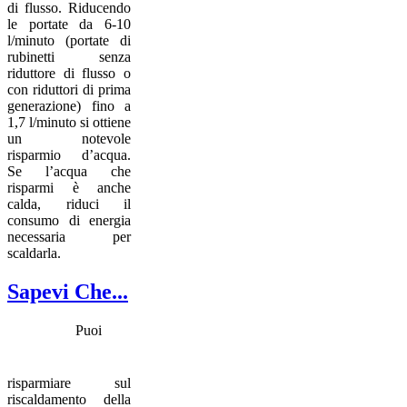
di flusso. Riducendo
le portate da 6-10
l/minuto (portate di
rubinetti senza
riduttore di flusso o
con riduttori di prima
generazione) fino a
1,7 l/minuto si ottiene
un notevole
risparmio d’acqua.
Se l’acqua che
risparmi è anche
calda, riduci il
consumo di energia
necessaria per
scaldarla.​​
Sapevi Che...
Puoi
risparmiare sul
riscaldamento della