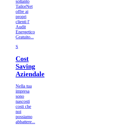
soltanto
TailorNet
offre ai
propri
clienti l'
Audit
Energetico
Gratuito...
S
Cost
Saving
Aziendale
Nella tua
impresa
sono
nascosti
costi che
noi
possiamo
abbattere...