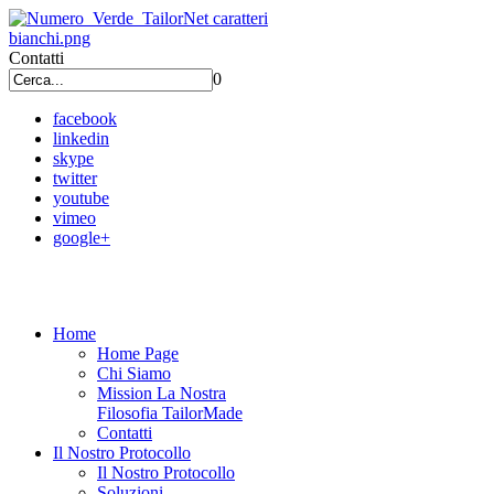
Contatti
0
facebook
linkedin
skype
twitter
youtube
vimeo
google+
Home
Home Page
Chi Siamo
Mission La Nostra
Filosofia TailorMade
Contatti
Il Nostro Protocollo
Il Nostro Protocollo
Soluzioni